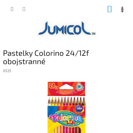
Prejsť
NÁKUP
na
obsah
KOŠÍK
Pastelky Colorino 24/12f
obojstranné
0325