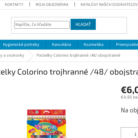
KONTAKTY
MOJA OBJEDNÁVKA
KATALÓGY NAŠICH DODÁVATEĽOV
HĽADAŤ
Hygienické potreby
Kancelária
Kozmetika
Priemyselné
ky a voskovky
Pastelky Colorino trojhranné /48/ obojstranné
elky Colorino trojhranné /48/ obojst
€6,
€4,95 b
Jednotk
Na ob
cena: