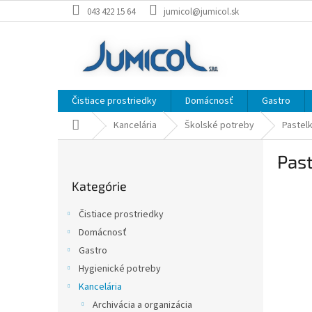
Prejsť
043 422 15 64
jumicol@jumicol.sk
na
obsah
Čistiace prostriedky
Domácnosť
Gastro
Domov
Kancelária
Školské potreby
Pastel
B
Past
o
Preskočiť
č
Kategórie
kategórie
n
ý
Čistiace prostriedky
p
Domácnosť
a
Gastro
n
e
Hygienické potreby
l
Kancelária
Archivácia a organizácia