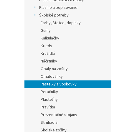
Písacie podložky a dosky
Písanie a popisovanie
Školské potreby
Farby, štetce, doplnky
Gumy
Kalkulačky
Kriedy
Kružidlá
Náčrtníky
Obaly na zošity
Omaľovánky
Pastelky a voskovky
Peračníky
Plastelíny
Pravítka
Prezentačné stojany
Strúhadlá
Školské zošity