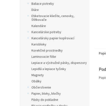
Baliace potreby
Diáre
Etiketovacie kliešte, cenovky,
štítkovače
Kalendáre
Kancelárske potreby
Kancelársky papier kopírovací
Karisbloky
Korekčné prostriedky
Popi
Laminovacie fólie
Lepiace a výstražné pásky, dispenzory
Pod
Lepidlá a lepiace tyčinky
Magnety
Popi
Obálky
Občerstvenie
Papier, bloky, bločky
Pásky do pokladne