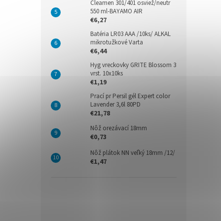
Cleamen 301/401 osviež/neutr
550 ml-BAYAMO AIR
€6,27
Batéria LR03 AAA /10ks/ ALKAL
mikrotužkové Varta
€6,44
Hyg vreckovky GRITE Blossom 3
vrst. 10x10ks
€1,19
Prací pr Persil gél Expert color
Lavender 3,6l 80PD
€21,78
Nôž orezávací 18mm
€0,73
Nôž plátok NN veľký 18mm /12/
€1,47