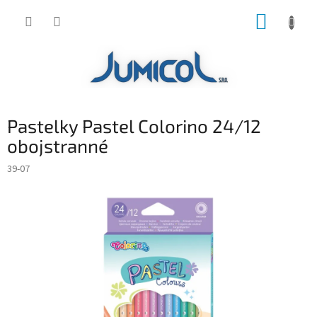
Prejsť
NÁKUP
na
obsah
KOŠÍK
Pastelky Pastel Colorino 24/12
obojstranné
39-07