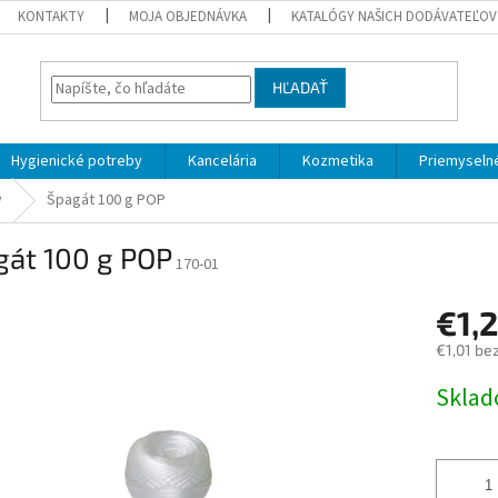
KONTAKTY
MOJA OBJEDNÁVKA
KATALÓGY NAŠICH DODÁVATEĽOV
HĽADAŤ
Hygienické potreby
Kancelária
Kozmetika
Priemyselné
y
Špagát 100 g POP
gát 100 g POP
170-01
€1,
€1,01 be
Jednotk
Skla
cena: