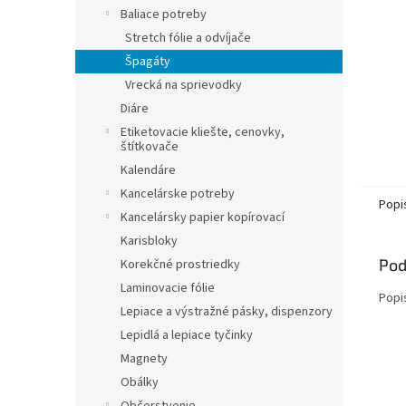
Baliace potreby
Stretch fólie a odvíjače
Špagáty
Vrecká na sprievodky
Diáre
Etiketovacie kliešte, cenovky,
štítkovače
Kalendáre
Kancelárske potreby
Popi
Kancelársky papier kopírovací
Karisbloky
Pod
Korekčné prostriedky
Laminovacie fólie
Popi
Lepiace a výstražné pásky, dispenzory
Lepidlá a lepiace tyčinky
Magnety
Obálky