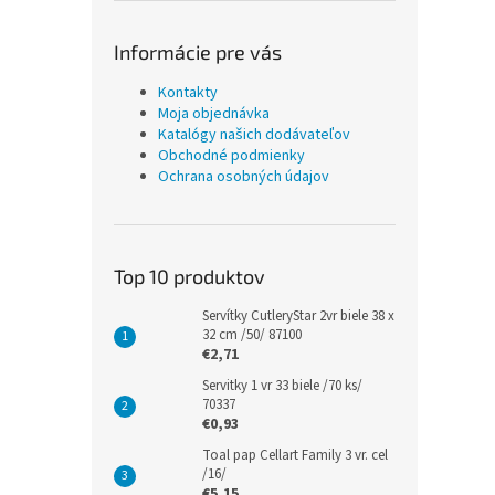
Informácie pre vás
Kontakty
Moja objednávka
Katalógy našich dodávateľov
Obchodné podmienky
Ochrana osobných údajov
Top 10 produktov
Servítky CutleryStar 2vr biele 38 x
32 cm /50/ 87100
€2,71
Servitky 1 vr 33 biele /70 ks/
70337
€0,93
Toal pap Cellart Family 3 vr. cel
/16/
€5,15