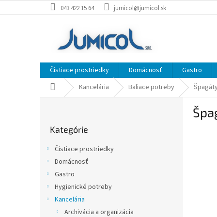
Prejsť
043 422 15 64
jumicol@jumicol.sk
na
obsah
Čistiace prostriedky
Domácnosť
Gastro
Domov
Kancelária
Baliace potreby
Špagát
B
Špa
o
Preskočiť
č
Kategórie
kategórie
n
ý
Čistiace prostriedky
p
Domácnosť
a
Gastro
n
e
Hygienické potreby
l
Kancelária
Archivácia a organizácia