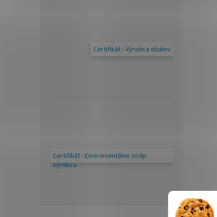
Certifikát - Výrobca obalov
Certifikát - Enviromentálne zodp.
výrobca
Z