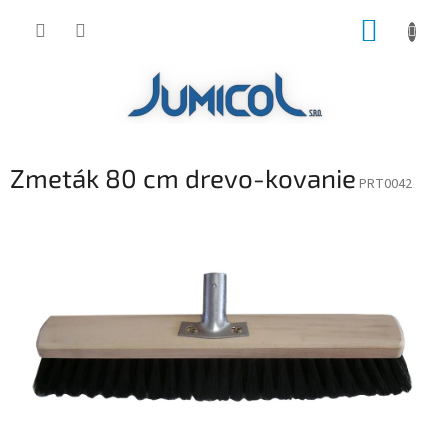
Prejsť
NÁKUP
na
obsah
KOŠÍK
Zmeták 80 cm drevo-kovanie
PRT0042