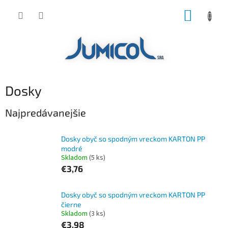
Prejsť
NÁKUP
na
obsah
KOŠÍK
Dosky
Najpredávanejšie
Dosky obyč so spodným vreckom KARTON PP
modré
Skladom
(5 ks)
€3,76
Dosky obyč so spodným vreckom KARTON PP
čierne
Skladom
(3 ks)
€3,98