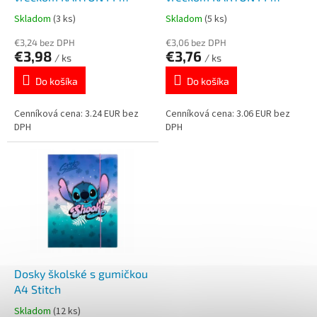
k
o
čierne
modré
Skladom
(3 ks)
Skladom
(5 ks)
t
v
o
€3,24 bez DPH
€3,06 bez DPH
€3,98
€3,76
v
/ ks
/ ks
Do košíka
Do košíka
Cenníková cena: 3.24 EUR bez
Cenníková cena: 3.06 EUR bez
DPH
DPH
Dosky školské s gumičkou
A4 Stitch
Skladom
(12 ks)