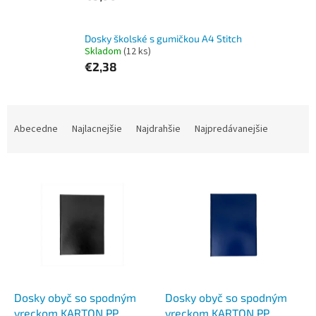
Dosky školské s gumičkou A4 Stitch
Skladom
(12 ks)
€2,38
R
a
Abecedne
Najlacnejšie
Najdrahšie
Najpredávanejšie
d
e
V
n
ý
i
p
e
i
p
s
r
p
o
r
d
o
u
d
k
Dosky obyč so spodným
Dosky obyč so spodným
u
t
vreckom KARTON PP
vreckom KARTON PP