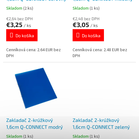
k
o
Skladom
(2 ks)
Skladom
(1 ks)
t
v
o
€2,64 bez DPH
€2,48 bez DPH
€3,25
€3,05
v
/ ks
/ ks
Do košíka
Do košíka
Cenníková cena: 2.64 EUR bez
Cenníková cena: 2.48 EUR bez
DPH
DPH
Zakladač 2-krúžkový
Zakladač 2-krúžkový
1,6cm Q-CONNECT modrý
1,6cm Q-CONNECT zelený
Skladom
(1 ks)
Skladom
(1 ks)