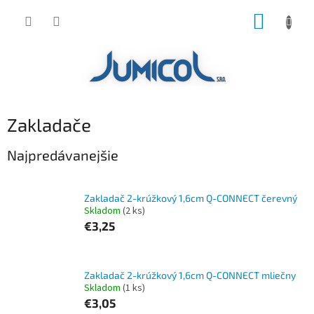
Prejsť
NÁKUP
na
obsah
KOŠÍK
Zakladače
Najpredávanejšie
Zakladač 2-krúžkový 1,6cm Q-CONNECT čerevný
Skladom
(2 ks)
€3,25
Zakladač 2-krúžkový 1,6cm Q-CONNECT mliečny
Skladom
(1 ks)
€3,05