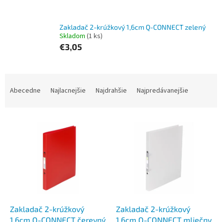
Zakladač 2-krúžkový 1,6cm Q-CONNECT zelený
Skladom
(1 ks)
€3,05
R
a
Abecedne
Najlacnejšie
Najdrahšie
Najpredávanejšie
d
e
V
n
ý
i
p
e
i
p
s
r
p
o
r
d
o
u
d
k
Zakladač 2-krúžkový
Zakladač 2-krúžkový
u
t
1,6cm Q-CONNECT čerevný
1,6cm Q-CONNECT mliečny