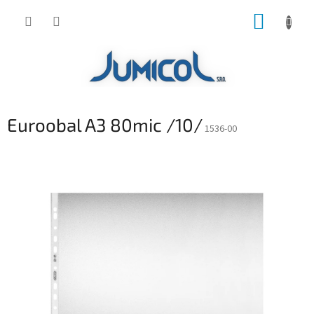
Prejsť
NÁKUP
na
obsah
KOŠÍK
Euroobal A3 80mic /10/
1536-00