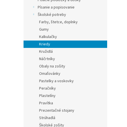
Písacie podložky a dosky
Písanie a popisovanie
Školské potreby
Farby, štetce, doplnky
Gumy
Kalkulačky
Kriedy
Kružidlá
Náčrtníky
Obaly na zošity
Omaľovánky
Pastelky a voskovky
Peračníky
Plastelíny
Pravítka
Prezentačné stojany
Strúhadlá
Školské zošity