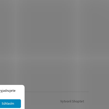
yjadrujete
Vytvoril Shoptet
Súhlasím