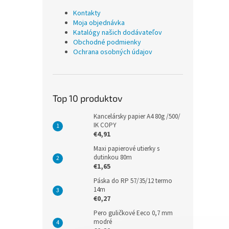
Kontakty
Moja objednávka
Katalógy našich dodávateľov
Obchodné podmienky
Ochrana osobných údajov
Top 10 produktov
Kancelársky papier A4 80g /500/
IK COPY
€4,91
Maxi papierové utierky s
dutinkou 80m
€1,65
Páska do RP 57/35/12 termo
14m
€0,27
Pero guličkové Eeco 0,7 mm
modré