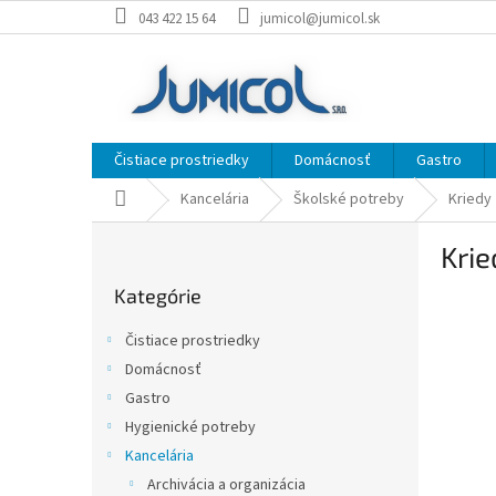
Prejsť
043 422 15 64
jumicol@jumicol.sk
na
obsah
Čistiace prostriedky
Domácnosť
Gastro
Domov
Kancelária
Školské potreby
Kriedy
B
Krie
o
Preskočiť
č
Kategórie
kategórie
n
ý
Čistiace prostriedky
p
Domácnosť
a
Gastro
n
e
Hygienické potreby
l
Kancelária
Archivácia a organizácia