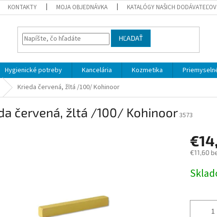
KONTAKTY
MOJA OBJEDNÁVKA
KATALÓGY NAŠICH DODÁVATEĽOV
HĽADAŤ
Hygienické potreby
Kancelária
Kozmetika
Priemyselné
Krieda červená, žltá /100/ Kohinoor
da červená, žltá /100/ Kohinoor
3573
€14
€11,60 b
Jednotk
Skla
cena: