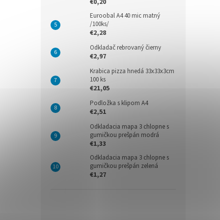
€0,20
Euroobal A4 40 mic matný
/100ks/
€2,28
Odkladač rebrovaný čierny
€2,97
Krabica pizza hnedá 33x33x3cm
100 ks
€21,05
Podložka s klipom A4
€2,51
Odkladacia mapa 3 chlopne s
gumičkou prešpán modrá
€1,33
Odkladacia mapa 3 chlopne s
gumičkou prešpán zelená
€1,27