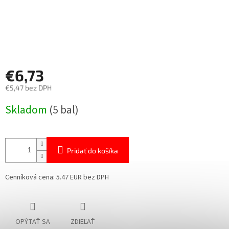
€6,73
€5,47 bez DPH
Jednotková
Skladom
(5 bal)
cena:
Pridať do košíka
Cenníková cena: 5.47 EUR bez DPH
OPÝTAŤ SA
ZDIEĽAŤ