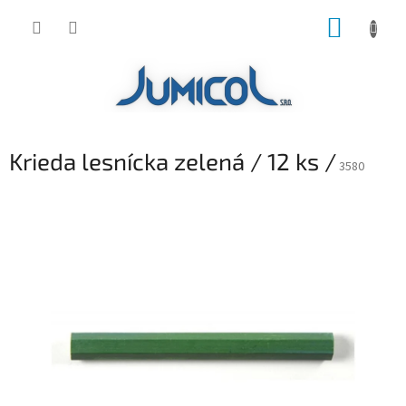
Prejsť
NÁKUP
na
obsah
KOŠÍK
Krieda lesnícka zelená / 12 ks /
3580