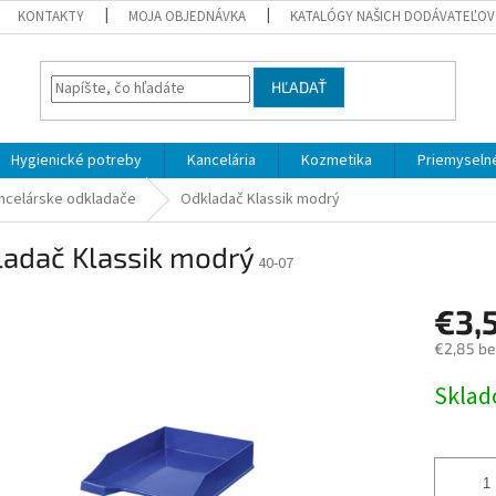
KONTAKTY
MOJA OBJEDNÁVKA
KATALÓGY NAŠICH DODÁVATEĽOV
HĽADAŤ
Hygienické potreby
Kancelária
Kozmetika
Priemyselné
ncelárske odkladače
Odkladač Klassik modrý
ladač Klassik modrý
40-07
€3,
€2,85 b
Jednotk
Skla
cena: