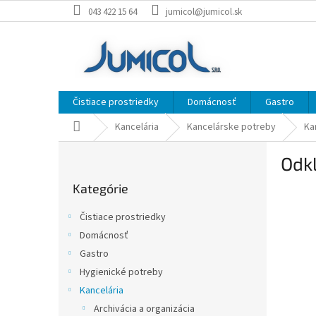
Prejsť
043 422 15 64
jumicol@jumicol.sk
na
obsah
Čistiace prostriedky
Domácnosť
Gastro
Domov
Kancelária
Kancelárske potreby
Ka
B
Odk
o
Preskočiť
č
Kategórie
kategórie
n
ý
Čistiace prostriedky
p
Domácnosť
a
Gastro
n
e
Hygienické potreby
l
Kancelária
Archivácia a organizácia