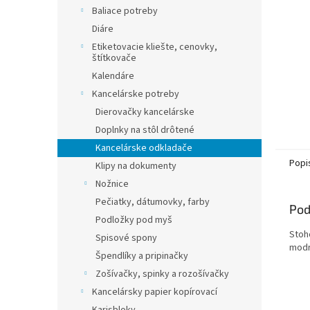
Baliace potreby
Diáre
Etiketovacie kliešte, cenovky,
štítkovače
Kalendáre
Kancelárske potreby
Dierovačky kancelárske
Doplnky na stôl drôtené
Kancelárske odkladače
Popi
Klipy na dokumenty
Nožnice
Pečiatky, dátumovky, farby
Pod
Podložky pod myš
Stoh
Spisové spony
modr
Špendlíky a pripinačky
Zošívačky, spinky a rozošívačky
Kancelársky papier kopírovací