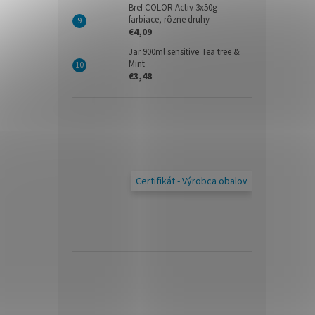
Bref COLOR Activ 3x50g
farbiace, rôzne druhy
€4,09
Jar 900ml sensitive Tea tree &
Mint
€3,48
Certifikát - Výrobca obalov