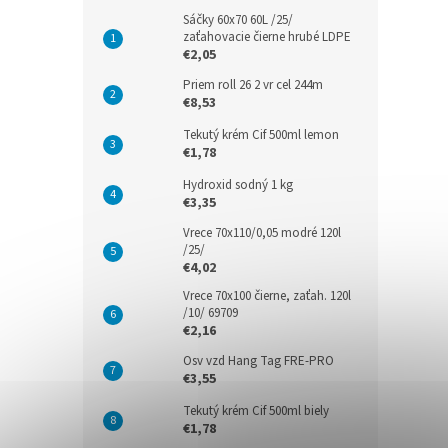
Sáčky 60x70 60L /25/
zaťahovacie čierne hrubé LDPE
€2,05
Priem roll 26 2 vr cel 244m
€8,53
Tekutý krém Cif 500ml lemon
€1,78
Hydroxid sodný 1 kg
€3,35
Vrece 70x110/0,05 modré 120l
/25/
€4,02
Vrece 70x100 čierne, zaťah. 120l
/10/ 69709
€2,16
Osv vzd Hang Tag FRE-PRO
€3,55
Tekutý krém Cif 500ml biely
€1,78