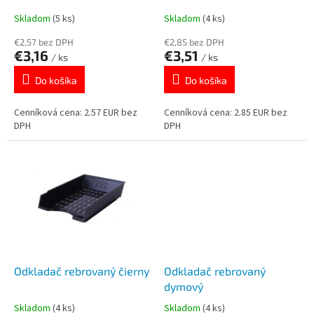
k
o
Skladom
(5 ks)
Skladom
(4 ks)
t
v
o
€2,57 bez DPH
€2,85 bez DPH
€3,16
€3,51
v
/ ks
/ ks
Do košíka
Do košíka
Cenníková cena: 2.57 EUR bez
Cenníková cena: 2.85 EUR bez
DPH
DPH
Odkladač rebrovaný čierny
Odkladač rebrovaný
dymový
Skladom
(4 ks)
Skladom
(4 ks)