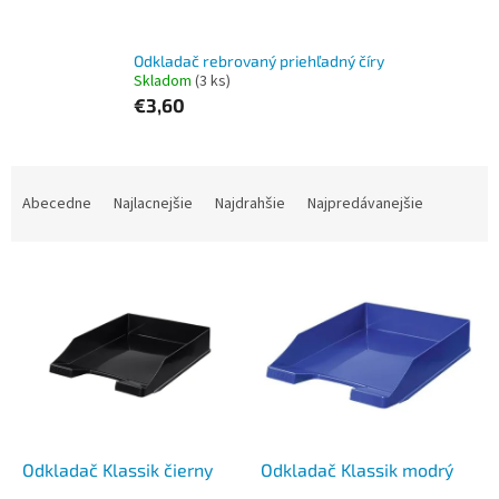
Odkladač rebrovaný priehľadný číry
Skladom
(3 ks)
€3,60
R
a
Abecedne
Najlacnejšie
Najdrahšie
Najpredávanejšie
d
e
V
n
ý
i
p
e
i
p
s
r
p
o
r
d
o
u
d
k
Odkladač Klassik čierny
Odkladač Klassik modrý
u
t