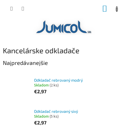
Prejsť
NÁKUP
na
obsah
KOŠÍK
Kancelárske odkladače
Najpredávanejšie
Odkladač rebrovaný modrý
Skladom
(2 ks)
€2,97
Odkladač rebrovaný sivý
Skladom
(5 ks)
€2,97