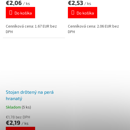
€2,06
€2,53
/ ks
/ ks
Do košíka
Do košíka
Cenníková cena: 1.67 EUR bez
Cenníková cena: 2.06 EUR bez
DPH
DPH
Stojan drôtený na perá
hranatý
Skladom
(5 ks)
€1,78 bez DPH
€2,19
/ ks