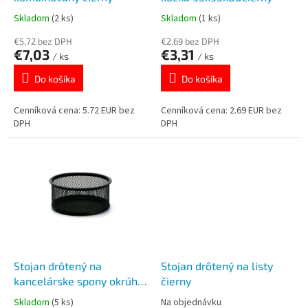
k
o
Skladom
(2 ks)
Skladom
(1 ks)
t
v
o
€5,72 bez DPH
€2,69 bez DPH
€7,03
€3,31
v
/ ks
/ ks
Do košíka
Do košíka
Cenníková cena: 5.72 EUR bez
Cenníková cena: 2.69 EUR bez
DPH
DPH
Stojan drôtený na
Stojan drôtený na listy
kancelárske spony okrúhly
čierny
1395
Skladom
(5 ks)
Na objednávku