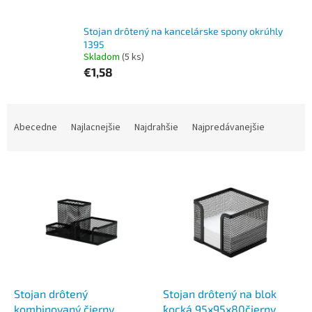
Stojan drôtený na kancelárske spony okrúhly
1395
Skladom
(5 ks)
€1,58
R
a
Abecedne
Najlacnejšie
Najdrahšie
Najpredávanejšie
d
e
V
n
ý
i
p
e
i
p
s
r
p
o
r
d
o
u
d
k
Stojan drôtený
Stojan drôtený na blok
u
t
kombinovaný čierny
´kocka´ 95x95x80čierny