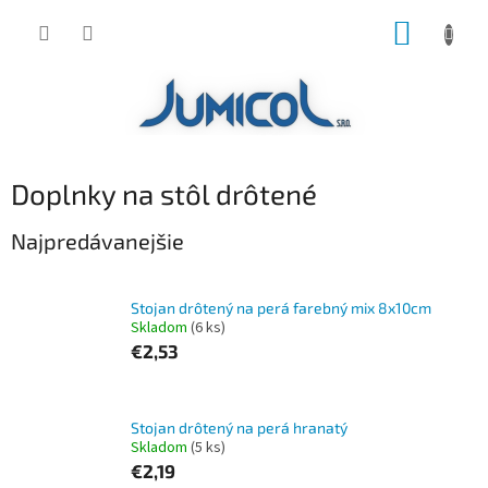
Prejsť
NÁKUP
na
obsah
KOŠÍK
Doplnky na stôl drôtené
Najpredávanejšie
Stojan drôtený na perá farebný mix 8x10cm
Skladom
(6 ks)
€2,53
Stojan drôtený na perá hranatý
Skladom
(5 ks)
€2,19