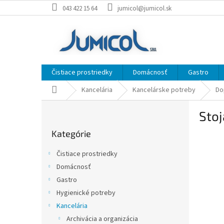
Prejsť
043 422 15 64
jumicol@jumicol.sk
na
obsah
Čistiace prostriedky
Domácnosť
Gastro
Domov
Kancelária
Kancelárske potreby
Do
B
Stoj
o
Preskočiť
č
Kategórie
kategórie
n
ý
Čistiace prostriedky
p
Domácnosť
a
Gastro
n
e
Hygienické potreby
l
Kancelária
Archivácia a organizácia