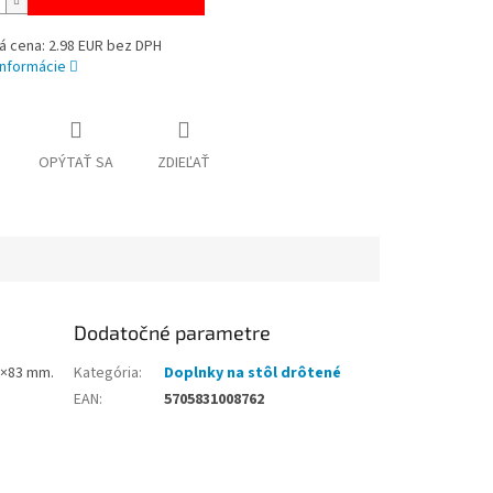
á cena: 2.98 EUR bez DPH
informácie
OPÝTAŤ SA
ZDIEĽAŤ
Dodatočné parametre
5×83 mm.
Kategória
:
Doplnky na stôl drôtené
EAN
:
5705831008762