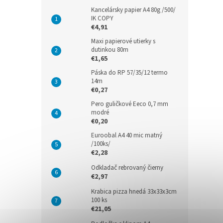
Kancelársky papier A4 80g /500/
IK COPY
€4,91
Maxi papierové utierky s
dutinkou 80m
€1,65
Páska do RP 57/35/12 termo
14m
€0,27
Pero guličkové Eeco 0,7 mm
modré
€0,20
Euroobal A4 40 mic matný
/100ks/
€2,28
Odkladač rebrovaný čierny
€2,97
Krabica pizza hnedá 33x33x3cm
100 ks
€21,05