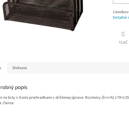
Cenníkov
Detailné 
TLAČ
s
Diskusia
robný popis
an na listy s tromi priehradkami v drôtenej úprave. Rozmery (š×v×h) 170×13
: čierna