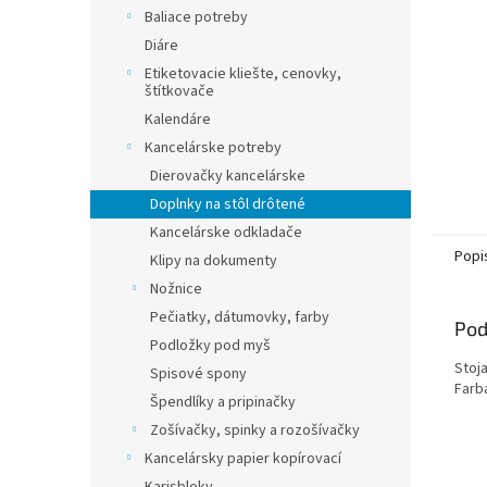
Baliace potreby
Diáre
Etiketovacie kliešte, cenovky,
štítkovače
Kalendáre
Kancelárske potreby
Dierovačky kancelárske
Doplnky na stôl drôtené
Kancelárske odkladače
Popi
Klipy na dokumenty
Nožnice
Pečiatky, dátumovky, farby
Pod
Podložky pod myš
Stoj
Spisové spony
Farba
Špendlíky a pripinačky
Zošívačky, spinky a rozošívačky
Kancelársky papier kopírovací