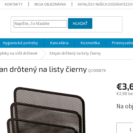
KONTAKTY
MOJA OBJEDNÁVKA
KATALÓGY NAŠICH DODÁVATEĽOV
HĽADAŤ
Hygienické potreby
Kancelária
Kozmetika
Priemyselné
plnky na stôl drôtené
Stojan drôtený na listy čierny
an drôtený na listy čierny
QC000876
€3,
€2,98 b
Jednotk
Na ob
cena: