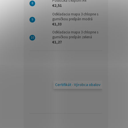
Podložka s klipom A4
€2,51
Odkladacia mapa 3 chlopne s
gumičkou prešpán modrá
€1,33
Odkladacia mapa 3 chlopne s
gumičkou prešpán zelená
€1,27
Certifikát - Výrobca obalov