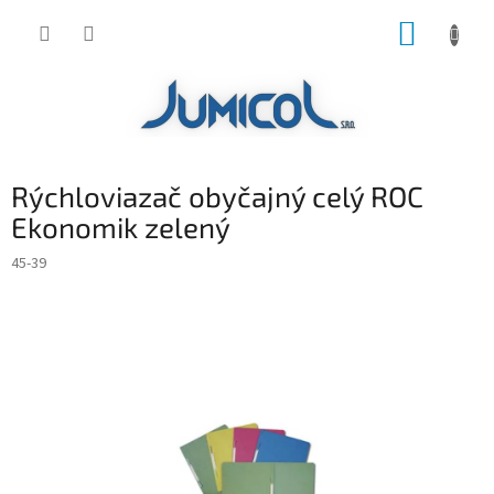
Prejsť
NÁKUP
na
obsah
KOŠÍK
Rýchloviazač obyčajný celý ROC
Ekonomik zelený
45-39