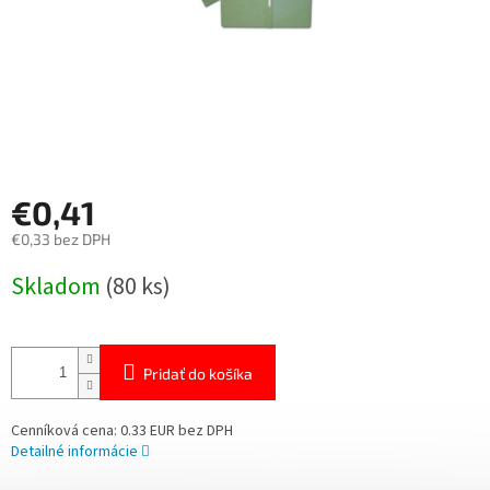
€0,41
€0,33 bez DPH
Jednotková
Skladom
(80 ks)
cena:
Pridať do košíka
Cenníková cena: 0.33 EUR bez DPH
Detailné informácie