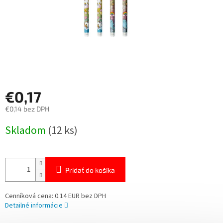
€0,17
€0,14 bez DPH
Jednotková
Skladom
(12 ks)
cena:
Pridať do košíka
Cenníková cena: 0.14 EUR bez DPH
Detailné informácie