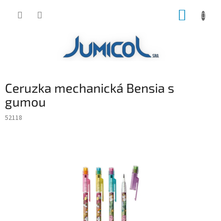
Prejsť
NÁKUP
na
obsah
KOŠÍK
Ceruzka mechanická Bensia s
gumou
52118