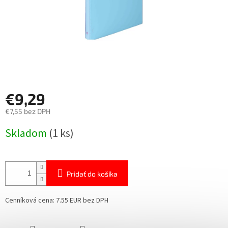
€9,29
€7,55 bez DPH
Jednotková
Skladom
(1 ks)
cena:
Pridať do košíka
Cenníková cena: 7.55 EUR bez DPH