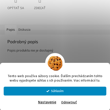
OPÝTAŤ SA
ZDIEĽAŤ
Popis
Diskusia
Podrobný popis
Popis produktu nie je dostupný
Z
á
Tento web používa súbory cookie. Ďalším prechádzaním tohto
Vytvoril Shoptet
p
webu vyjadrujete súhlas s ich používaním. Viac informácií tu.
ä
t
Súhlasím
Copyright 2026
JUMICOL, s.r.o.
. Všetky práva vyhradené.
Upraviť
i
nastavenie cookies
e
Nastavenie
Odmietnuť