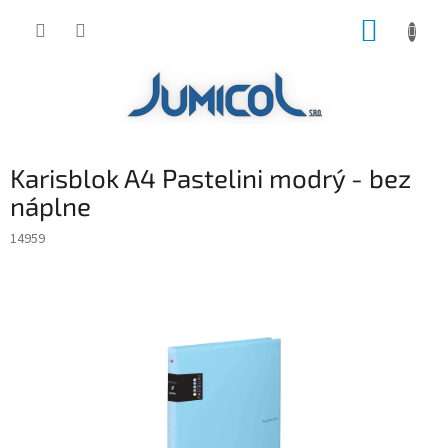
Prejsť
NÁKUP
na
obsah
KOŠÍK
Karisblok A4 Pastelini modrý - bez
náplne
14959