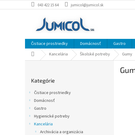
Prejsť
043 422 15 64
jumicol@jumicol.sk
na
obsah
Čistiace prostriedky
Domácnosť
Gastro
Domov
Kancelária
Školské potreby
Gumy
B
Gum
o
Preskočiť
č
Kategórie
kategórie
n
ý
Čistiace prostriedky
p
Domácnosť
a
Gastro
n
e
Hygienické potreby
l
Kancelária
Archivácia a organizácia