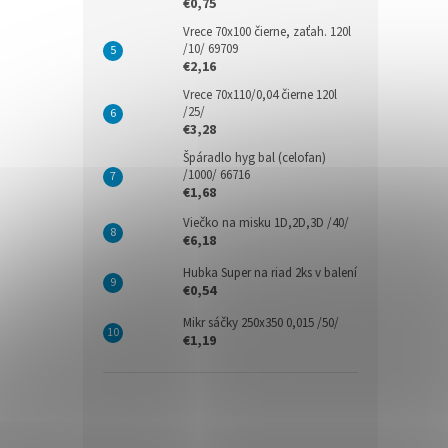
€0,75
Vrece 70x100 čierne, zaťah. 120l
/10/ 69709
€2,16
Vrece 70x110/0,04 čierne 120l
/25/
€3,28
Špáradlo hyg bal (celofan)
/1000/ 66716
€1,68
Viečko na misku 1D,2D,3D /40/
€6,18
Hubka Super na riad 2ks v balení
€0,54
Mikr sáčky 250x350 0,015 /50/
€1,19