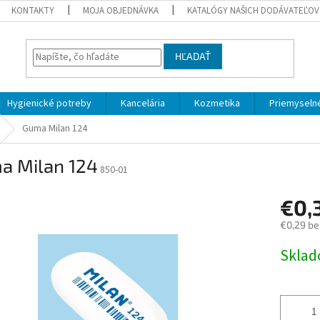
KONTAKTY
MOJA OBJEDNÁVKA
KATALÓGY NAŠICH DODÁVATEĽOV
HĽADAŤ
Hygienické potreby
Kancelária
Kozmetika
Priemyselné
Guma Milan 124
a Milan 124
850-01
€0,
€0,29 be
Jednotk
Skla
cena: