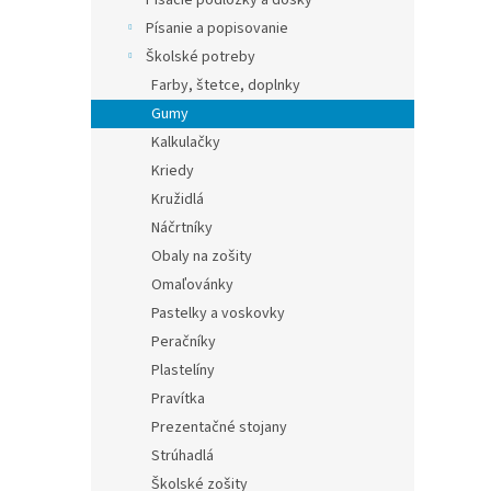
Písacie podložky a dosky
Písanie a popisovanie
Školské potreby
Farby, štetce, doplnky
Gumy
Kalkulačky
Kriedy
Kružidlá
Náčrtníky
Obaly na zošity
Omaľovánky
Pastelky a voskovky
Peračníky
Plastelíny
Pravítka
Prezentačné stojany
Strúhadlá
Školské zošity