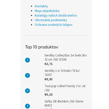
Kontakty
Moja objednávka
Katalógy našich dodávateľov
Obchodné podmienky
Ochrana osobných údajov
Top 10 produktov
Servítky CutleryStar 2vr biele 38 x
32 cm /50/ 87100
€2,71
Servitky 1 vr 33 biele /70 ks/
70337
€0,93
Toal pap Cellart Family 3 vr. cel
/16/
€5,15
Sáčky 18l 45x54cm /50/ čierne
69472