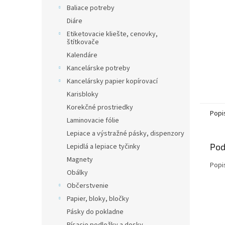
Baliace potreby
Diáre
Etiketovacie kliešte, cenovky,
štítkovače
Kalendáre
Kancelárske potreby
Kancelársky papier kopírovací
Karisbloky
Korekčné prostriedky
Popi
Laminovacie fólie
Lepiace a výstražné pásky, dispenzory
Pod
Lepidlá a lepiace tyčinky
Magnety
Popi
Obálky
Občerstvenie
Papier, bloky, bločky
Pásky do pokladne