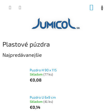
Prejsť
NÁKUP
na
obsah
KOŠÍK
Plastové púzdra
Najpredávanejšie
Puzdro H 90 x 115
Skladom
(77 ks)
€0,08
Puzdro U 6x9 cm
Skladom
(41 ks)
€0,14