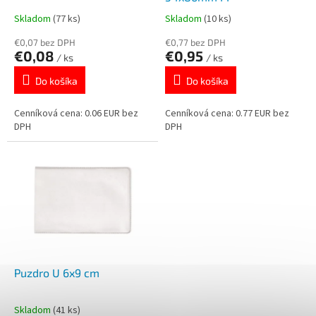
k
o
Skladom
(77 ks)
Skladom
(10 ks)
t
v
o
€0,07 bez DPH
€0,77 bez DPH
€0,08
€0,95
v
/ ks
/ ks
Do košíka
Do košíka
Cenníková cena: 0.06 EUR bez
Cenníková cena: 0.77 EUR bez
DPH
DPH
Puzdro U 6x9 cm
Skladom
(41 ks)