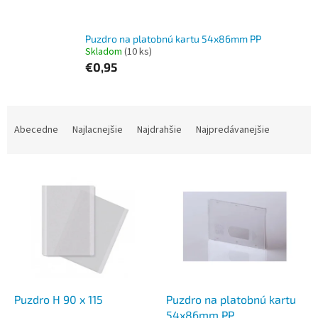
Puzdro na platobnú kartu 54x86mm PP
Skladom
(10 ks)
€0,95
R
a
Abecedne
Najlacnejšie
Najdrahšie
Najpredávanejšie
d
e
V
n
ý
i
p
e
i
p
s
r
p
o
r
d
o
u
d
k
Puzdro H 90 x 115
Puzdro na platobnú kartu
u
t
54x86mm PP