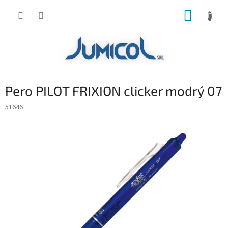
Prejsť
NÁKUP
na
obsah
KOŠÍK
Pero PILOT FRIXION clicker modrý 07
51646